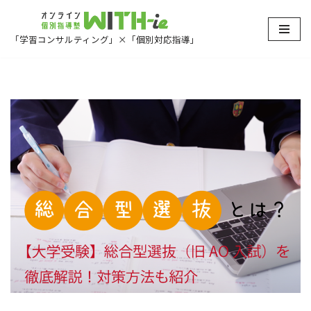
コ
「学習コンサルティング」×「個別対応指導」
ン
テ
ン
ツ
へ
ス
キ
ッ
プ